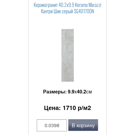
Керамогранит 40.2x9.9 Kerama Marazzi
Кантри Шик серый SG401700N
Размеры:
9.9
x
40.2
см
Цена:
1710
р/м2
В корзину