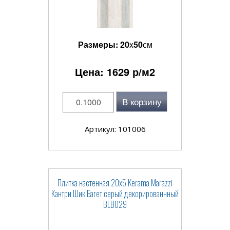
Размеры:
20
x
50
см
Цена:
1629
р/м2
В корзину
Артикул: 101006
Плитка настенная 20x5 Kerama Marazzi
Кантри Шик Багет серый декорированнный
BLB029