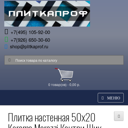
+7(495) 105-92-00
+7(926) 650-30-60
shop@plitkaprof.ru
0 товар(ов) - 0,00 р.
МЕНЮ
Плитка настенная 50x20
Kerama Marazzi Кантри Шик