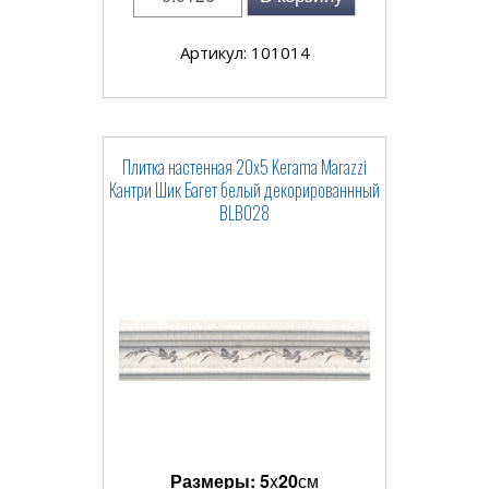
Артикул: 101014
Плитка настенная 20x5 Kerama Marazzi
Кантри Шик Багет белый декорированнный
BLB028
Размеры:
5
x
20
см