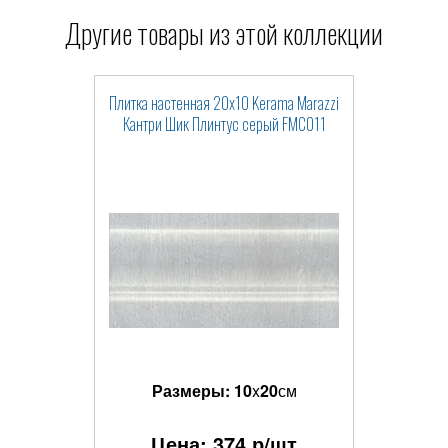
Другие товары из этой коллекции
Плитка настенная 20x10 Kerama Marazzi
Кантри Шик Плинтус серый FMC011
Размеры:
10
x
20
см
Цена:
374
р/шт