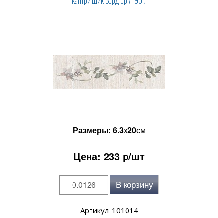
Кантри Шик Бордюр 7190 7
Размеры:
6.3
x
20
см
Цена:
233
р/шт
В корзину
Артикул: 101014