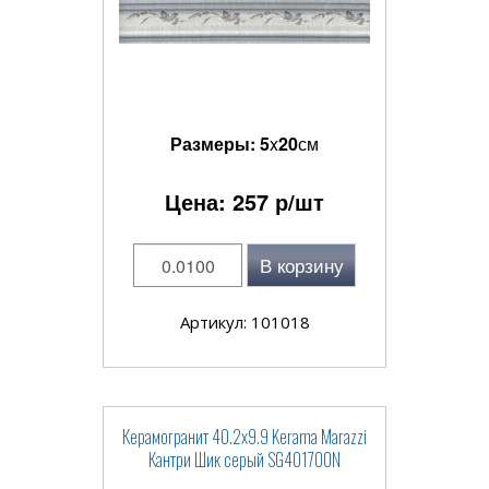
Размеры:
5
x
20
см
Цена:
257
р/шт
В корзину
Артикул: 101018
Керамогранит 40.2x9.9 Kerama Marazzi
Кантри Шик серый SG401700N