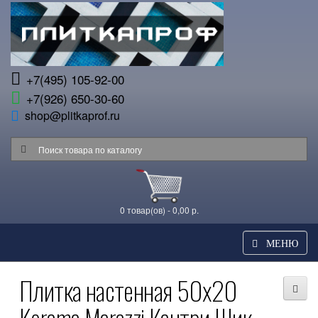
+7(495) 105-92-00
+7(926) 650-30-60
shop@plitkaprof.ru
0 товар(ов) - 0,00 р.
МЕНЮ
Плитка настенная 50x20
Kerama Marazzi Кантри Шик