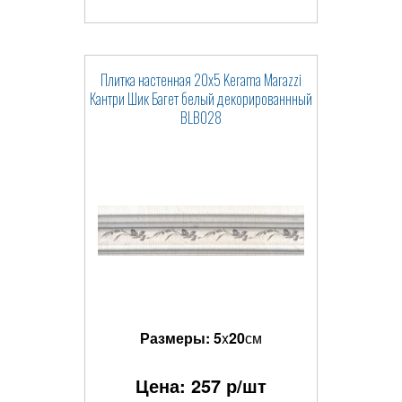
Плитка настенная 20x5 Kerama Marazzi
Кантри Шик Багет белый декорированнный
BLB028
Размеры:
5
x
20
см
Цена:
257
р/шт