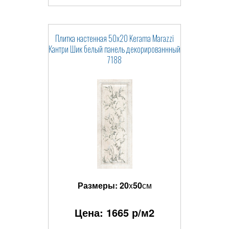
Плитка настенная 50x20 Kerama Marazzi
Кантри Шик белый панель декорированнный
7188
Размеры:
20
x
50
см
Цена:
1665
р/м2