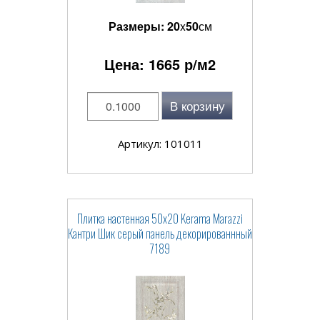
Размеры:
20
x
50
см
Цена:
1665
р/м2
В корзину
Артикул: 101011
Плитка настенная 50x20 Kerama Marazzi
Кантри Шик серый панель декорированнный
7189