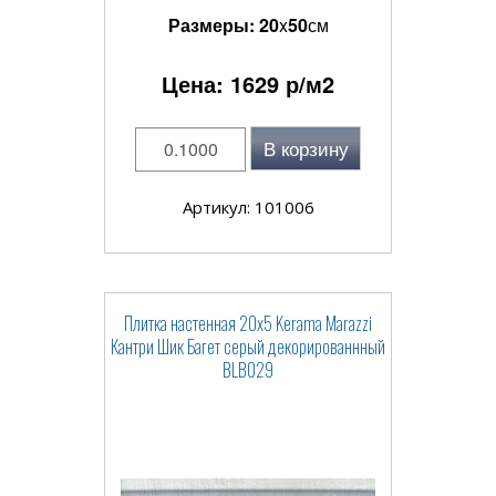
Размеры:
20
x
50
см
Цена:
1629
р/м2
В корзину
Артикул: 101006
Плитка настенная 20x5 Kerama Marazzi
Кантри Шик Багет серый декорированнный
BLB029