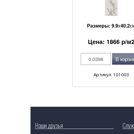
Размеры:
9.9
x
40.2
с
Цена:
1866
р/м
В корзи
Артикул: 101003
Наши друзья
Служ