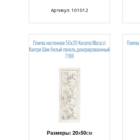
Артикул: 101012
Плитка настенная 50x20 Kerama Marazzi
Плитка
Кантри Шик белый панель декорированнный
7188
Размеры:
20
x
50
см