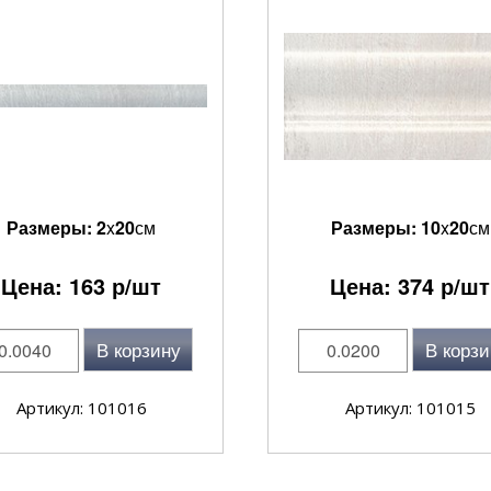
Размеры:
2
x
20
см
Размеры:
10
x
20
см
Цена:
163
р/шт
Цена:
374
р/шт
В корзину
В корзи
Артикул: 101016
Артикул: 101015