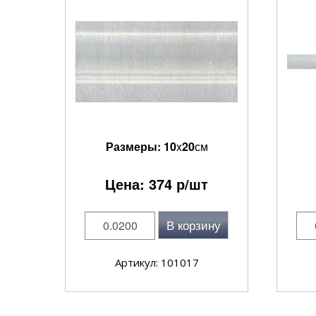
Размеры:
10
x
20
см
Цена:
374
р/шт
В корзину
Артикул: 101017