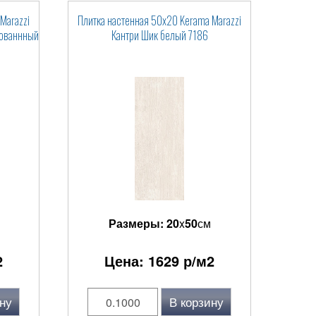
Marazzi
Плитка настенная 50x20 Kerama Marazzi
рованнный
Кантри Шик белый 7186
Размеры:
20
x
50
см
2
Цена:
1629
р/м2
ну
В корзину