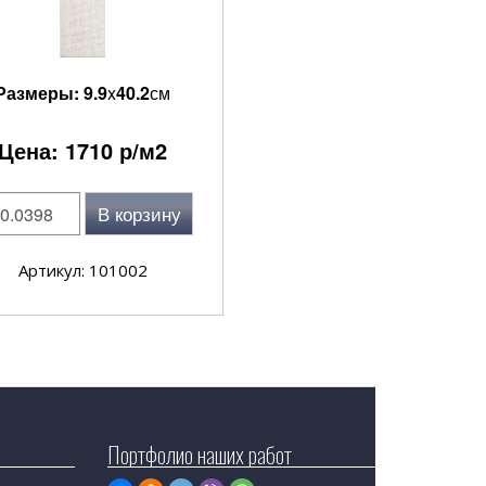
Размеры:
9.9
x
40.2
см
Цена:
1710
р/м2
В корзину
Артикул: 101002
Портфолио наших работ