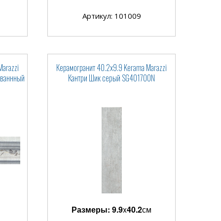
Артикул: 101009
Marazzi
Керамогранит 40.2x9.9 Kerama Marazzi
ованнный
Кантри Шик серый SG401700N
Размеры:
9.9
x
40.2
см