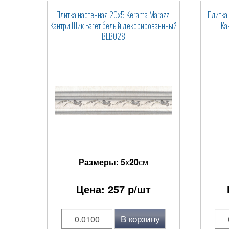
Плитка настенная 20x5 Kerama Marazzi
Плитка
Кантри Шик Багет белый декорированнный
Ка
BLB028
Размеры:
5
x
20
см
Цена:
257
р/шт
В корзину