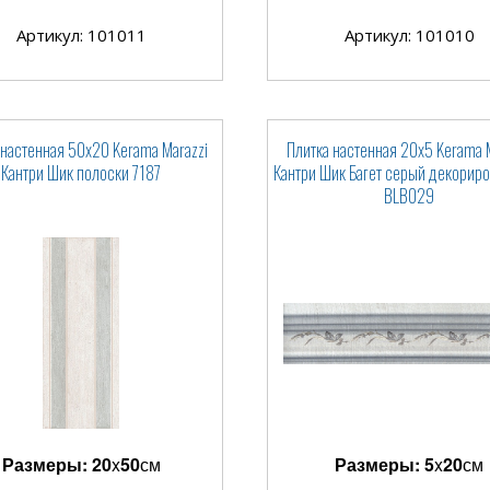
Артикул: 101011
Артикул: 101010
 настенная 50x20 Kerama Marazzi
Плитка настенная 20x5 Kerama 
Кантри Шик полоски 7187
Кантри Шик Багет серый декорир
BLB029
Размеры:
20
x
50
см
Размеры:
5
x
20
см