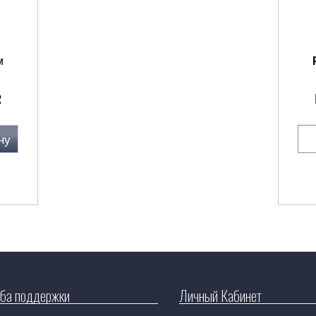
м
2
ну
ба поддержки
Личный Кабинет