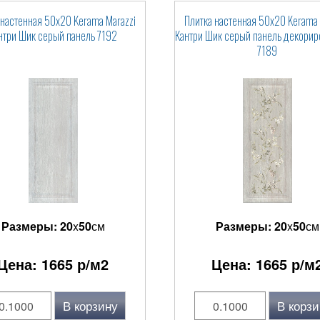
 настенная 50x20 Kerama Marazzi
Плитка настенная 50x20 Kerama 
нтри Шик серый панель 7192
Кантри Шик серый панель декори
7189
Размеры:
20
x
50
см
Размеры:
20
x
50
см
Цена:
1665
р/м2
Цена:
1665
р/м
В корзину
В корзи