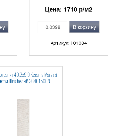
Цена:
1710
р/м2
ну
В корзину
Артикул: 101004
огранит 40.2x9.9 Kerama Marazzi
антри Шик белый SG401500N