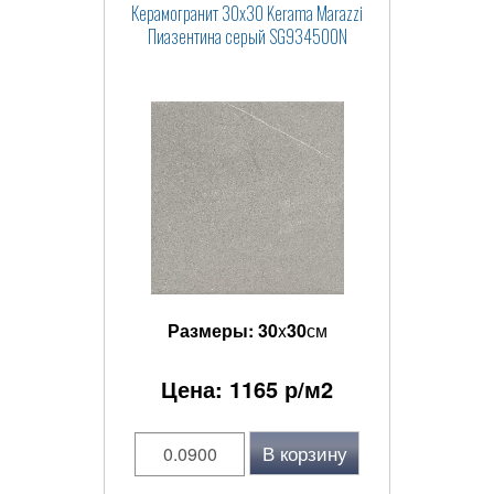
Керамогранит 30x30 Kerama Marazzi
Пиазентина серый SG934500N
Размеры:
30
x
30
см
Цена:
1165
р/м2
В корзину