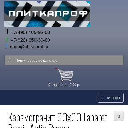
+7(495) 105-92-00
+7(926) 650-30-60
shop@plitkaprof.ru
0 товар(ов) - 0,00 р.
МЕНЮ
Керамогранит 60x60 Laparet
Brecia Antic Brown