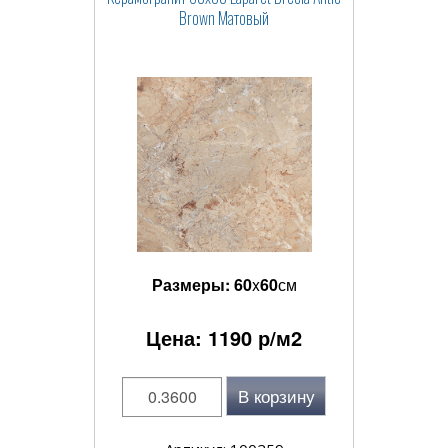
Brown Матовый
Размеры:
60
x
60
см
Цена:
1190
р/м2
В корзину