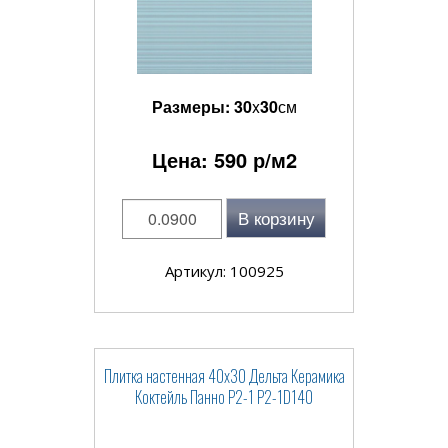
Размеры:
30
x
30
см
Цена:
590
р/м2
В корзину
Артикул: 100925
Плитка настенная 40x30 Дельта Керамика
Коктейль Панно P2-1 P2-1D140