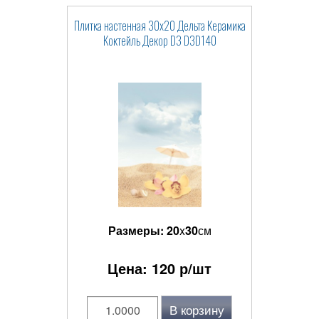
Плитка настенная 30x20 Дельта Керамика
Коктейль Декор D3 D3D140
Размеры:
20
x
30
см
Цена:
120
р/шт
В корзину