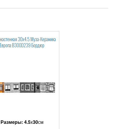
 настенная 30x4.5 Муза-Керамика
Европа B300D239 Бордюр
Размеры:
4.5
x
30
см