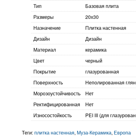
Тип
Базовая плита
Размеры
20х30
Назначение
Плитка настенная
Дизайн
Дизайн
Материал
керамика
Цвет
черный
Покрытие
глазурованная
Поверхность
Неполированная гля
Морозоустойчивость
Нет
Ректифицированная
Нет
Износостойкость
PEI III (для глазурова
Теги:
плитка настенная
,
Муза-Керамика
,
Европа