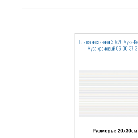
Плитка настенная 30x20 Муза-К
Муза кремовый 06-00-37-3
Размеры:
20
x
30
см