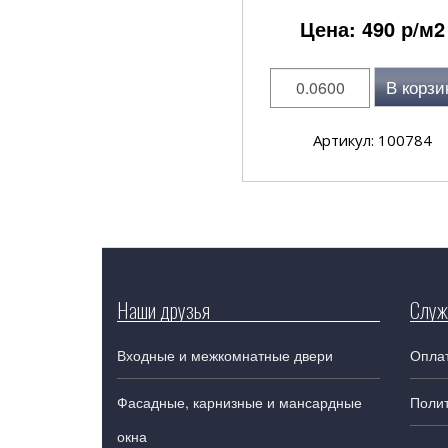
Цена:
490
р/м2
В корзи
Артикул: 100784
Наши друзья
Служ
Входные и межкомнатные двери
Оплат
Фасадные, карнизные и мансардные
Поли
окна