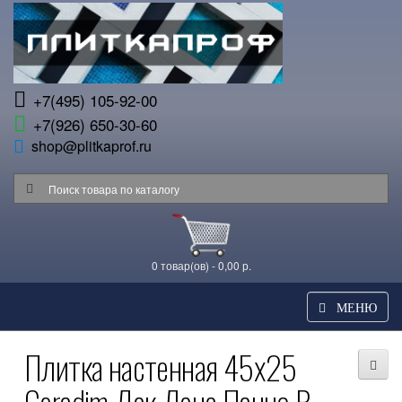
+7(495) 105-92-00
+7(926) 650-30-60
shop@plitkaprof.ru
0 товар(ов) - 0,00 р.
МЕНЮ
Плитка настенная 45x25
Ceradim Дэк Дэнс Панно B