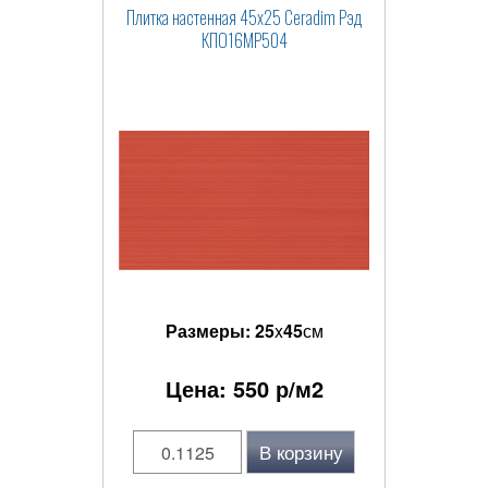
Плитка настенная 45x25 Ceradim Рэд
КПО16МР504
Размеры:
25
x
45
см
Цена:
550
р/м2
В корзину