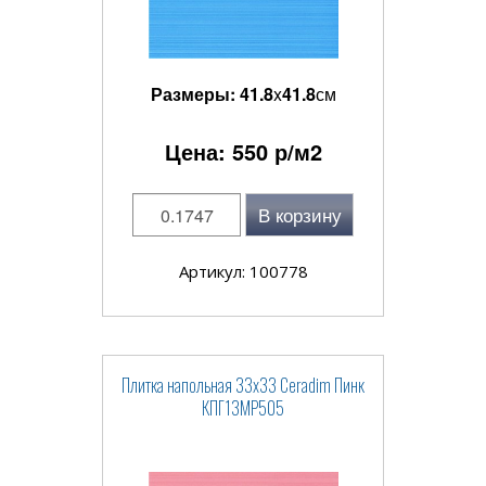
Размеры:
41.8
x
41.8
см
Цена:
550
р/м2
В корзину
Артикул: 100778
Плитка напольная 33x33 Ceradim Пинк
КПГ13МР505