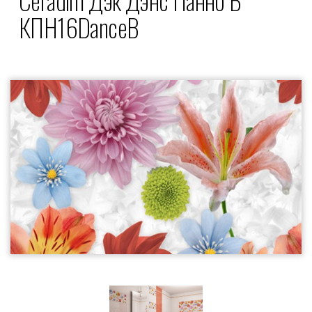
КПН16DanceB