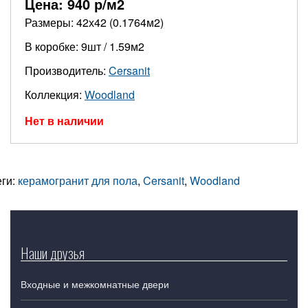
Цена:
940
р/м2
Размеры: 42х42 (0.1764м2)
В коробке: 9шт / 1.59м2
Производитель:
Cersanit
Коллекция:
Woodland
Нет в наличии
еги:
керамогранит для пола
,
Cersanit
,
Woodland
Наши друзья
Входные и межкомнатные двери