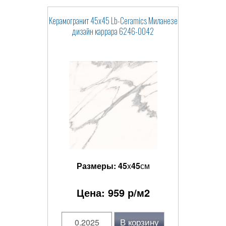
Керамогранит 45x45 Lb-Ceramics Миланезе
дизайн каррара 6246-0042
Размеры:
45
x
45
см
Цена:
959
р/м2
В корзину