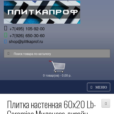
+7(495) 105-92-00
+7(926) 650-30-60
shop@plitkaprof.ru
0 товар(ов) - 0,00 р.
МЕНЮ
Плитка настенная 60x20 Lb-
Ceramics Миланезе дизайн