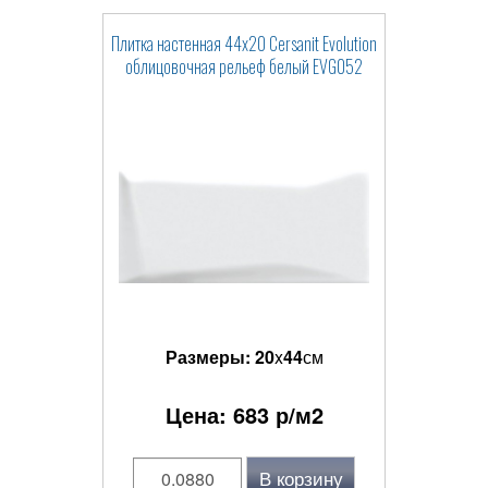
Плитка настенная 44x20 Cersanit Evolution
облицовочная рельеф белый EVG052
Размеры:
20
x
44
см
Цена:
683
р/м2
В корзину