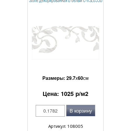
Stone декорированная B белый C-RSL053D
Размеры:
29.7
x
60
см
Цена:
1025
р/м2
В корзину
Артикул: 108005