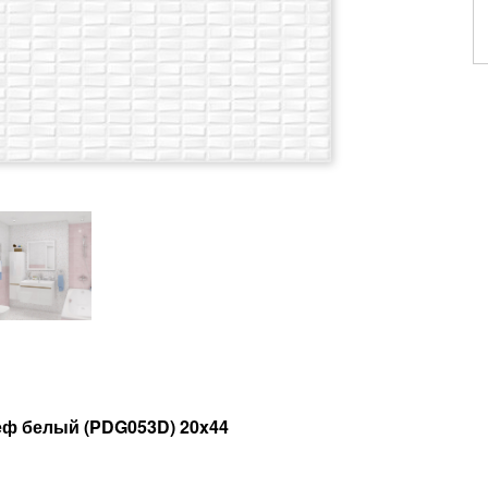
еф белый (PDG053D) 20x44