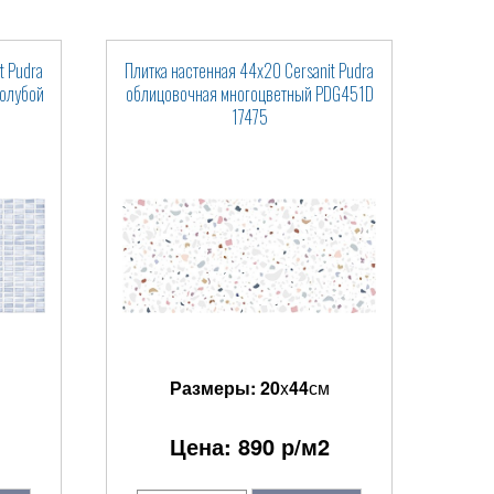
t Pudra
Плитка настенная 44x20 Cersanit Pudra
голубой
облицовочная многоцветный PDG451D
17475
Размеры:
20
x
44
см
Цена:
890
р/м2