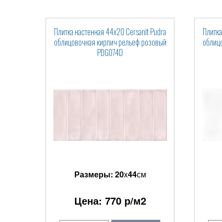
Плитка настенная 44x20 Cersanit Pudra
Плитка
облицовочная кирпич рельеф розовый
облиц
PDG074D
Размеры:
20
x
44
см
Цена:
770
р/м2