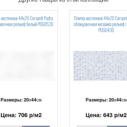
 настенная 44x20 Cersanit Pudra
Плитка настенная 44x20 Cersani
овочная рельеф белый PDG052D
облицовочная мозаика рельеф 
PDG043D
Размеры:
20
x
44
см
Размеры:
20
x
44
см
Цена:
706
р/м2
Цена:
643
р/м2