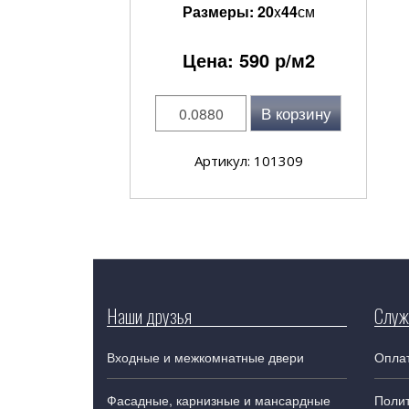
Размеры:
20
x
44
см
Цена:
590
р/м2
В корзину
Артикул: 101309
Наши друзья
Служ
Входные и межкомнатные двери
Оплат
Фасадные, карнизные и мансардные
Поли