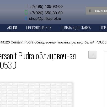
+7(495) 105-92-00
+7(926) 650-30-60
shop@plitkaprof.ru
АКЦИИ
ПРОИЗВОДИТЕЛИ
ОПЛАТА И ДОСТАВКА
ПОР
 44x20 Cersanit Pudra облицовочная мозаика рельеф белый PDG0
rsanit Pudra облицовочная
G053D