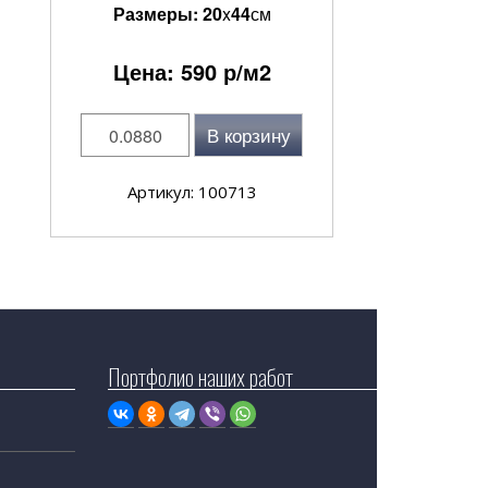
Размеры:
20
x
44
см
Цена:
590
р/м2
В корзину
Артикул: 100713
Портфолио наших работ