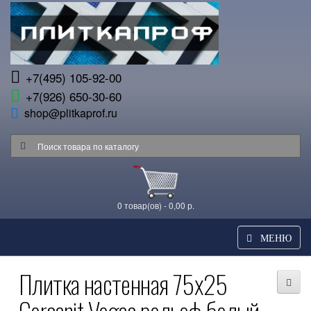
+7(495) 105-92-00
+7(926) 650-30-60
shop@plitkaprof.ru
0 товар(ов) - 0,00 р.
МЕНЮ
Плитка настенная 75x25
Cersanit Vegas рельеф белый