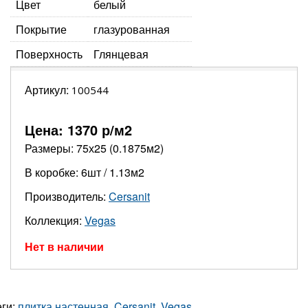
Цвет
белый
Покрытие
глазурованная
Поверхность
Глянцевая
Артикул:
100544
Цена:
1370
р/м2
Размеры: 75х25 (0.1875м2)
В коробке: 6шт / 1.13м2
Производитель:
Cersanit
Коллекция:
Vegas
Нет в наличии
еги:
плитка настенная
,
Cersanit
,
Vegas