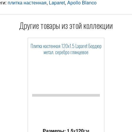
еги:
плитка настенная
,
Laparet
,
Apollo Blanco
Другие товары из этой коллекции
Плитка настенная 120x1.5 Laparet Бордюр
метал. серебро глянцевое
Размеры:
1.5
x
120
см