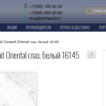
+7(495) 105-92-00
+7(926) 650-30-60
shop@plitkaprof.ru
АКЦИИ
ПРОИЗВОДИТЕЛИ
ОПЛАТА И ДОСТАВКА
ПОР
 Cersanit Oriental глаз. белый 16145
t Oriental глаз. белый 16145