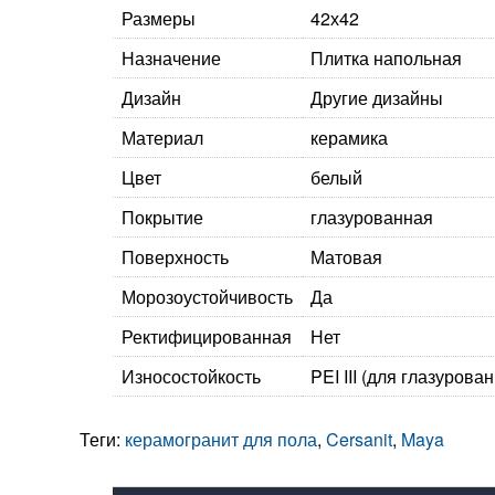
Размеры
42х42
Назначение
Плитка напольная
Дизайн
Другие дизайны
Материал
керамика
Цвет
белый
Покрытие
глазурованная
Поверхность
Матовая
Морозоустойчивость
Да
Ректифицированная
Нет
Износостойкость
PEI III (для глазурова
Теги:
керамогранит для пола
,
Cersanit
,
Maya