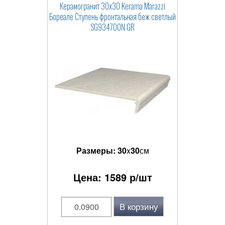
Керамогранит 30x30 Kerama Marazzi
Бореале Ступень фронтальная беж светлый
SG934700N GR
Размеры:
30
x
30
см
Цена:
1589
р/шт
В корзину