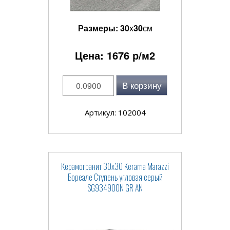
Размеры:
30
x
30
см
Цена:
1676
р/м2
В корзину
Артикул: 102004
Керамогранит 30x30 Kerama Marazzi
Бореале Ступень угловая серый
SG934900N GR AN