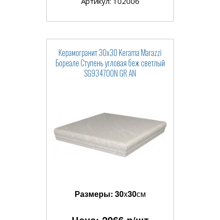
Артикул: 102006
Керамогранит 30x30 Kerama Marazzi
Бореале Ступень угловая беж светлый
SG934700N GR AN
Размеры:
30
x
30
см
Цена:
2066
р/шт