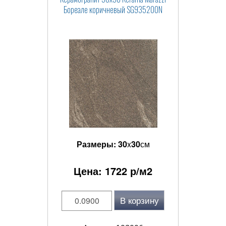
Бореале коричневый SG935200N
Размеры:
30
x
30
см
Цена:
1722
р/м2
В корзину