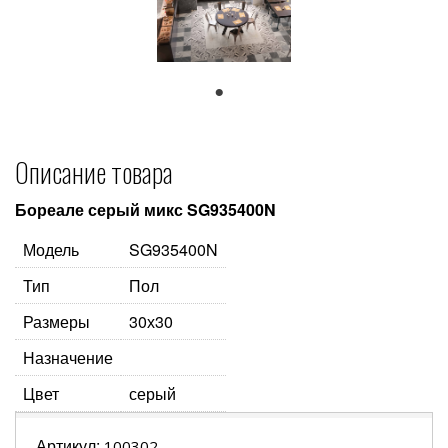
1
Описание товара
Бореале серый микс SG935400N
Модель
SG935400N
Тип
Пол
Размеры
30х30
Назначение
Цвет
серый
Артикул:
100302