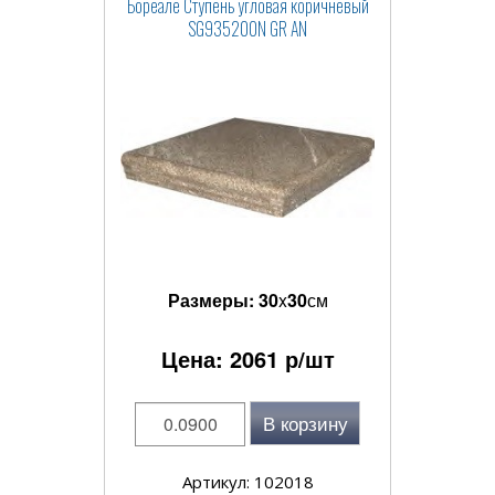
Бореале Ступень угловая коричневый
SG935200N GR AN
Размеры:
30
x
30
см
Цена:
2061
р/шт
В корзину
Артикул: 102018