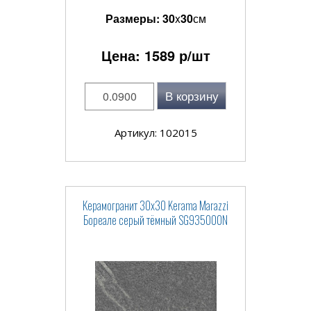
Размеры:
30
x
30
см
Цена:
1589
р/шт
В корзину
Артикул: 102015
Керамогранит 30x30 Kerama Marazzi
Бореале серый тёмный SG935000N