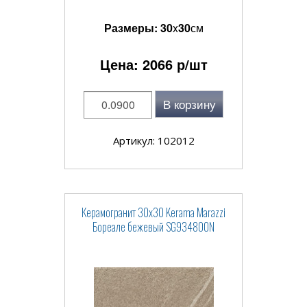
Размеры:
30
x
30
см
Цена:
2066
р/шт
В корзину
Артикул: 102012
Керамогранит 30x30 Kerama Marazzi
Бореале бежевый SG934800N