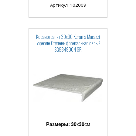
Артикул: 102009
Керамогранит 30x30 Kerama Marazzi
Бореале Ступень фронтальная серый
SG934900N GR
Размеры:
30
x
30
см