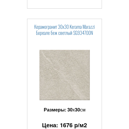
Керамогранит 30x30 Kerama Marazzi
Бореале беж светлый SG934700N
Размеры:
30
x
30
см
Цена:
1676
р/м2