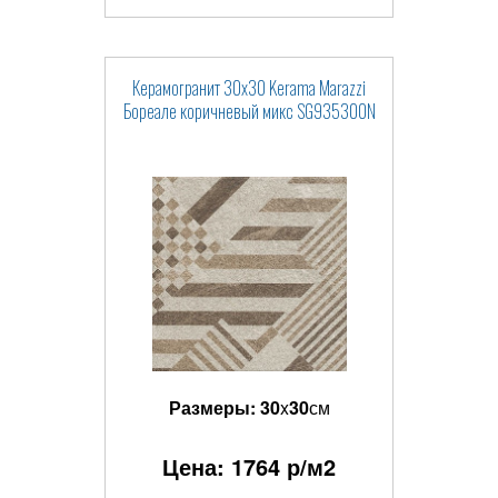
Керамогранит 30x30 Kerama Marazzi
Бореале коричневый микс SG935300N
Размеры:
30
x
30
см
Цена:
1764
р/м2