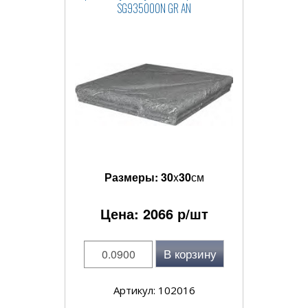
SG935000N GR AN
Размеры:
30
x
30
см
Цена:
2066
р/шт
В корзину
Артикул: 102016