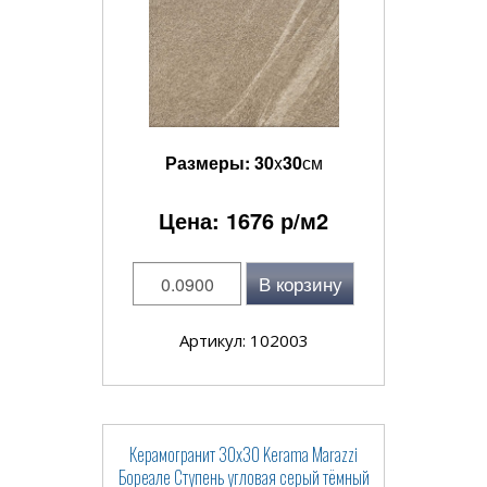
Размеры:
30
x
30
см
Цена:
1676
р/м2
В корзину
Артикул: 102003
Керамогранит 30x30 Kerama Marazzi
Бореале Ступень угловая серый тёмный