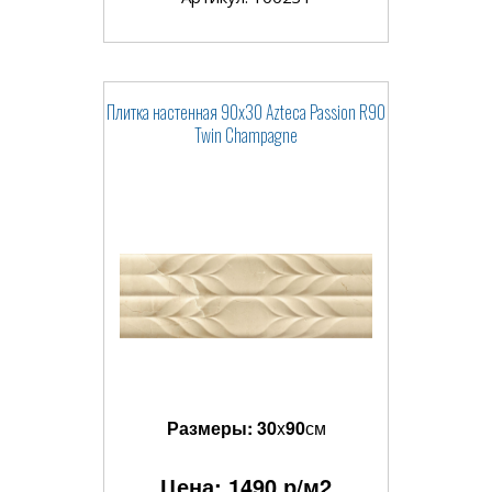
Плитка настенная 90x30 Azteca Passion R90
Twin Champagne
Размеры:
30
x
90
см
Цена:
1490
р/м2