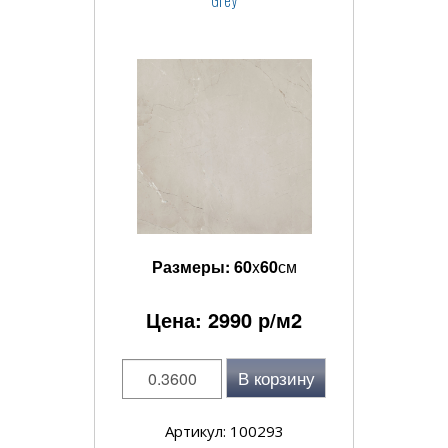
Grey
Размеры:
60
x
60
см
Цена:
2990
р/м2
В корзину
Артикул: 100293