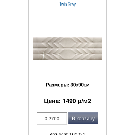
Twin Grey
Размеры:
30
x
90
см
Цена:
1490
р/м2
В корзину
Артикул: 100231