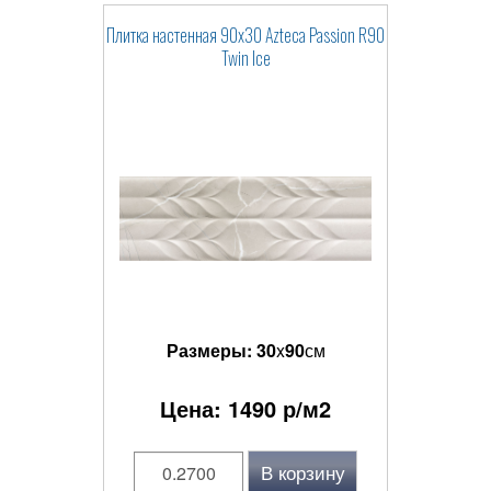
Плитка настенная 90x30 Azteca Passion R90
Twin Ice
Размеры:
30
x
90
см
Цена:
1490
р/м2
В корзину