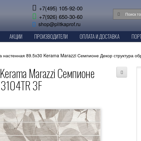
+7(495) 105-92-00
+7(926) 650-30-60
shop@plitkaprof.ru
АКЦИИ
ПРОИЗВОДИТЕЛИ
ОПЛАТА И ДОСТАВКА
ПОР
а настенная 89.5x30 Kerama Marazzi Семпионе Декор структура о
Kerama Marazzi Семпионе
13104TR 3F