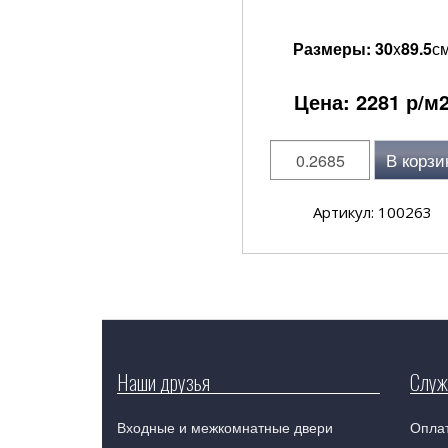
Размеры:
30
x
89.5
с
Цена:
2281
р/м
В корзи
Артикул: 100263
Наши друзья
Служ
Входные и межкомнатные двери
Оплат