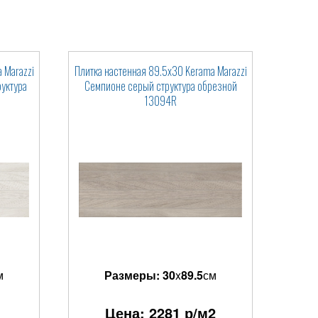
 Marazzi
Плитка настенная 89.5x30 Kerama Marazzi
уктура
Семпионе серый структура обрезной
13094R
м
Размеры:
30
x
89.5
см
Цена:
2281
р/м2