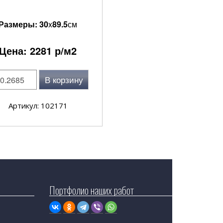
Размеры:
30
x
89.5
см
Цена:
2281
р/м2
В корзину
Артикул: 102171
Портфолио наших работ