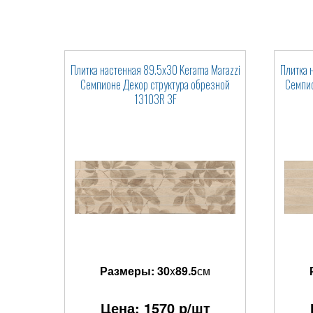
Плитка настенная 89.5x30 Kerama Marazzi
Плитка 
Семпионе Декор структура обрезной
Семпио
13103R 3F
Размеры:
30
x
89.5
см
Цена:
1570
р/шт