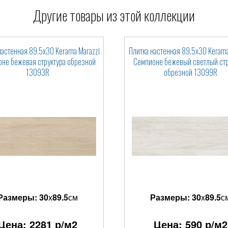
Другие товары из этой коллекции
настенная 89.5x30 Kerama Marazzi
Плитка настенная 89.5x30 Kerama
не бежевая структура обрезной
Семпионе бежевый светлый стр
13093R
обрезной 13099R
Размеры:
30
x
89.5
см
Размеры:
30
x
89.5
с
Цена:
2281
р/м2
Цена:
590
р/м2