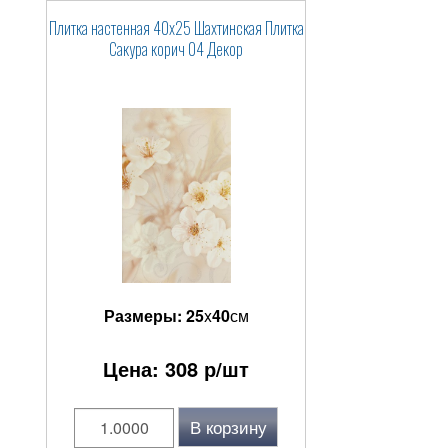
Плитка настенная 40x25 Шахтинская Плитка
Сакура корич 04 Декор
Размеры:
25
x
40
см
Цена:
308
р/шт
В корзину