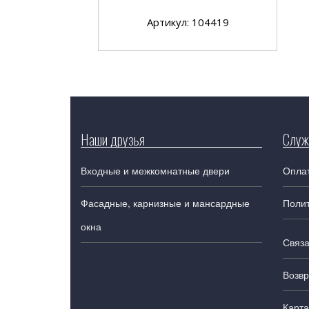
Артикул: 104419
Наши друзья
Служ
Входные и межкомнатные двери
Оплат
Фасадные, карнизные и мансардные
Поли
окна
Связа
Возвр
Карта