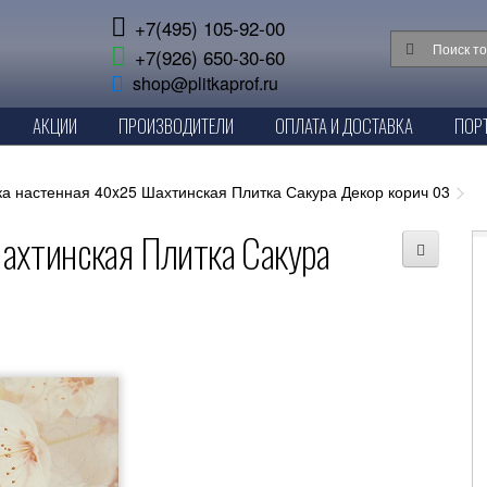
+7(495) 105-92-00
+7(926) 650-30-60
shop@plitkaprof.ru
АКЦИИ
ПРОИЗВОДИТЕЛИ
ОПЛАТА И ДОСТАВКА
ПОР
ка настенная 40x25 Шахтинская Плитка Сакура Декор корич 03
ахтинская Плитка Сакура