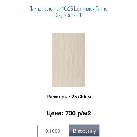
Плитка настенная 40x25 Шахтинская Плитка
Сакура корич 01
Размеры:
25
x
40
см
Цена:
730
р/м2
В корзину