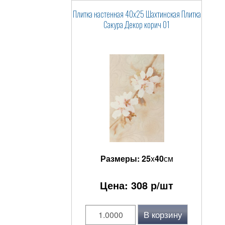
Плитка настенная 40x25 Шахтинская Плитка
Сакура Декор корич 01
Размеры:
25
x
40
см
Цена:
308
р/шт
В корзину