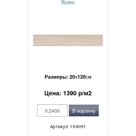
Малино
Размеры:
20
x
120
см
Цена:
1390
р/м2
В корзину
Артикул: 104091