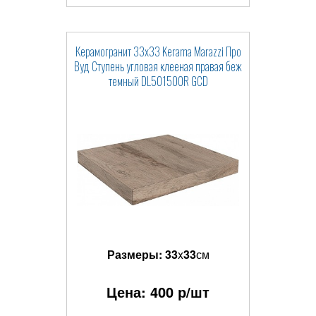
Керамогранит 33x33 Kerama Marazzi Про
Вуд Ступень угловая клееная правая беж
темный DL501500R GCD
Размеры:
33
x
33
см
Цена:
400
р/шт