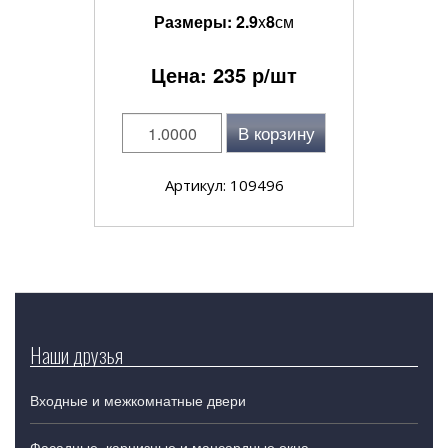
Размеры:
2.9
x
8
см
Цена:
235
р/шт
В корзину
Артикул: 109496
Наши друзья
Входные и межкомнатные двери
Фасадные, карнизные и мансардные окна