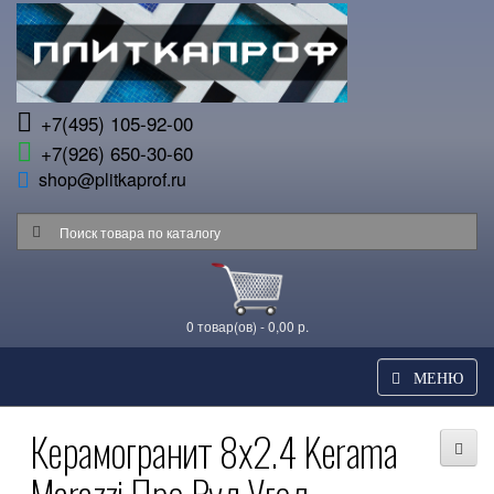
+7(495) 105-92-00
+7(926) 650-30-60
shop@plitkaprof.ru
0 товар(ов) - 0,00 р.
МЕНЮ
Керамогранит 8x2.4 Kerama
Marazzi Про Вуд Угол