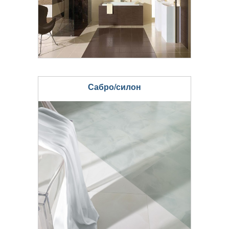
Сабро/силон