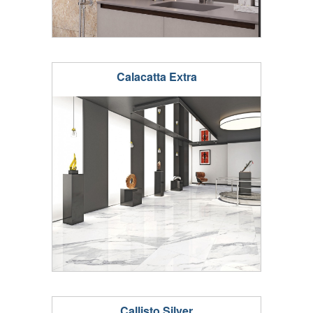
Calacatta Eхtra
Callisto Silver