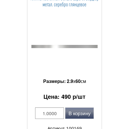
метал. серебро глянцевое
Размеры:
2.9
x
60
см
Цена:
490
р/шт
В корзину
Артикул: 100169