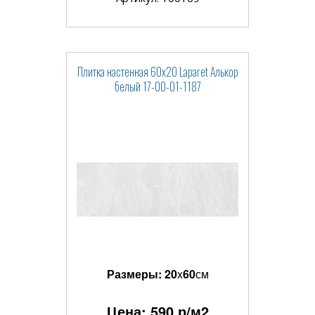
Плитка настенная 60x20 Laparet Алькор
белый 17-00-01-1187
Размеры:
20
x
60
см
Цена:
590
р/м2