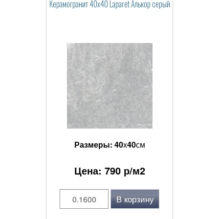
Керамогранит 40x40 Laparet Алькор серый
Размеры:
40
x
40
см
Цена:
790
р/м2
В корзину