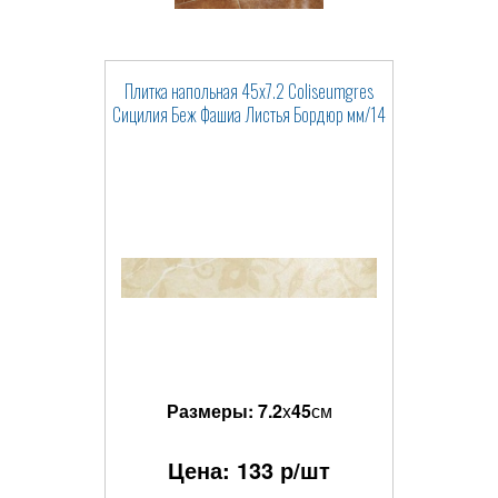
Плитка напольная 45x7.2 Coliseumgres
Сицилия Беж Фашиа Листья Бордюр мм/14
Размеры:
7.2
x
45
см
Цена:
133
р/шт