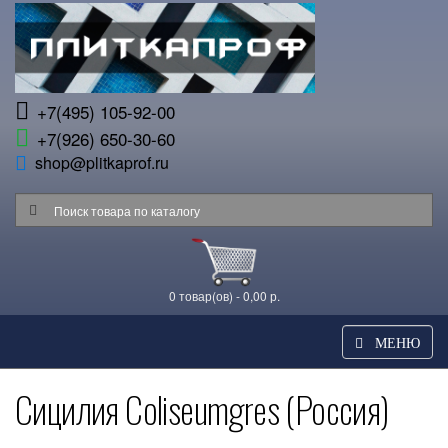
+7(495) 105-92-00
+7(926) 650-30-60
shop@plitkaprof.ru
0 товар(ов) - 0,00 р.
МЕНЮ
Сицилия Coliseumgres (Россия)