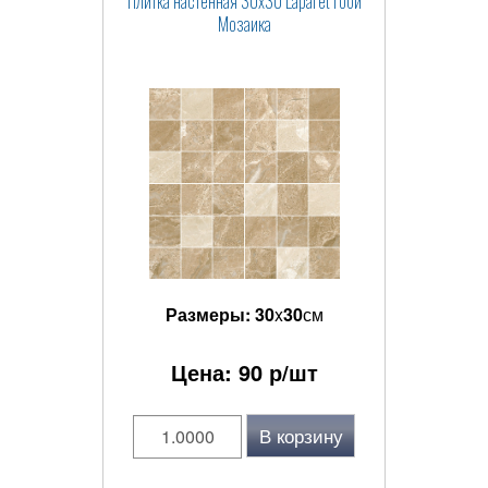
Плитка настенная 30x30 Laparet Гоби
Мозаика
Размеры:
30
x
30
см
Цена:
90
р/шт
В корзину