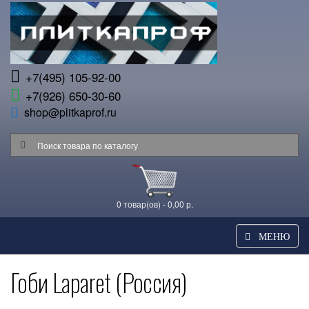
+7(495) 105-92-00
+7(926) 650-30-60
shop@plitkaprof.ru
0 товар(ов) - 0,00 р.
МЕНЮ
Гоби Laparet (Россия)